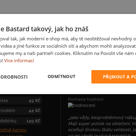
je Bastard takový, jak ho znáš
oval tak, jak moderní e-shop má, aby tě neobtěžoval nevhodný o
a videa a jiné funkce ze sociálních sítí a abychom mohli analyzova
ujeme my a naši partneři cookies. Kliknutím na Povolit vše nám d
o!
Více informací
ODMÍTNOUT
ODROBNOSTI
PŘIJMOUT A 
 poštovné
Zákazníci nám věří
Romana hodnotí:
ísta
49 Kč
řevodem
44 Kč
„Jako vždy, bezproblémový náku
 dobírku
149 Kč
Mají super potisk na oblečení. H
oceňuji širokou škálu velikostí. J
co mi chybí je více barevných