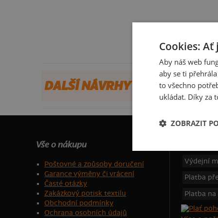
Cookies: Ať 
Aby náš web fung
aby se ti přehrál
DALŠÍ NÁVRHY OD BH
to všechno potřeb
ukládat. Díky za t
ZOBRAZIT P
Vše o nákupu
Dotujeme
Výdejní m
Poštovné a způsoby doručení
Garance výměny či vrácení
Platba p
Časté otázky
Zakázkový potisk textilu
Platba na
Obchodní podmínky
Ochrana osobních údajů