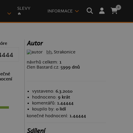
0
SLEVY
INFORMACE
🔥
Autor
kóre
bh
, Strakonice
4444
návrhů celkem:
1
člen Bastard.cz:
5999 dnů
ečné
ocení
vystaveno:
6.3.2010
hodnoceno:
9 krát
komentářů:
1.44444
koupilo by:
0 lidí
konečné hodnocení:
1.44444
Sdílení