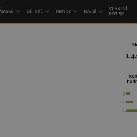
VLASTNÍ
ÁMSKÉ
DĚTSKÉ
HRNKY
DALŠÍ
POTISK
S
1.4
Kon
hodn
3
2
1