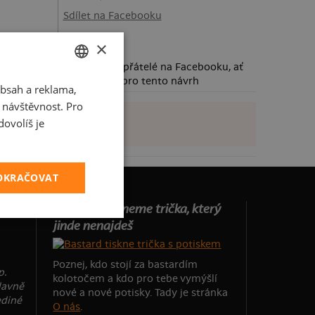
Sdílet na Facebooku
×
Požádej své přátelé na Facebooku, ať
taky hlasují pro tento návrh
bsah a reklama,
CZECH
t návštěvnost. Pro
SLOVAK
ovolíš je
POKRAČOVAT
Už 19 let tiskneme trička, který
jinde nenajdeš
Poznej, kdo stojí za bastardím
p.
kolotočem a kdo pro tebe vymýšlí
lavně
nové a nové potisky. Tady je stránka
ediné
O nás
.