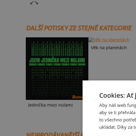
DALŠÍ POTISKY ZE STEJNÉ KATEGORIE
Věk na planetách
Cookies: Ať 
Aby náš web fung
Jednička mezi nulami
aby se ti přehrál
to všechno potřeb
ukládat. Díky za t
NEJPRODÁVANĚJŠÍ POTISKY