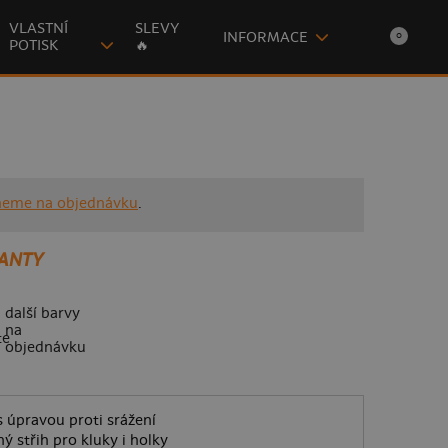
VLASTNÍ
SLEVY
INFORMACE
0
POTISK
🔥
neme na objednávku
.
ANTY
další barvy
na
objednávku
 úpravou proti srážení
ý střih pro kluky i holky