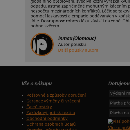
globálního oteplování, svědivá kožní vyrážka kvů
odpadu, astma zapříčiněné mohutným kácením pra
nespočtu mezinárodních konfliktů. Léčit se takové
pomocí laskavosti a empatie podávaných v koňs
jídle. Dostupnost tohoto léku závisí i na tobě. Ob
pohne světem.
inmax (Olomouc)
Autor potisku
Další potisky autora
Vše o nákupu
Dotujeme
Výdejní m
Poštovné a způsoby doručení
Garance výměny či vrácení
Platba p
Časté otázky
Zakázkový potisk textilu
Platba na
Obchodní podmínky
Ochrana osobních údajů
Více o po