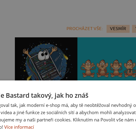
PROCHÁZET VŠE:
VESMÍR
je Bastard takový, jak ho znáš
oval tak, jak moderní e-shop má, aby tě neobtěžoval nevhodný o
Padá server
Opička s mobilem
a videa a jiné funkce ze sociálních sítí a abychom mohli analyzova
ujeme my a naši partneři cookies. Kliknutím na Povolit vše nám d
o!
Více informací