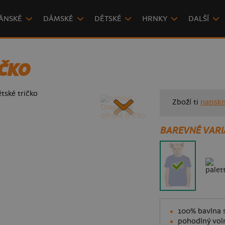
ÁNSKÉ
DÁMSKÉ
DĚTSKÉ
HRNKY
DALŠÍ
IČKO
Zboží ti
natisk
BAREVNÉ VARI
100% bavlna s
pohodlný voln