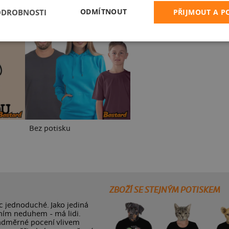
ODMÍTNOUT
ODROBNOSTI
PŘIJMOUT A 
Karikatura z vlastní fotky
Bez potisku
ZBOŽÍ SE STEJNÝM POTISKEM
 jednoduché. Jako jediná
ním neduhem - má lidi.
nadměrné pocení vlivem