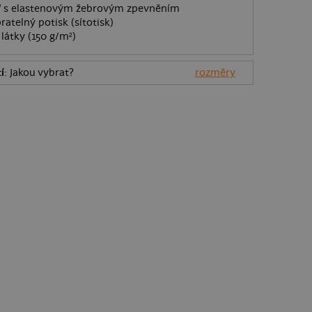
O" s elastenovým žebrovým zpevněním
ratelný potisk (sítotisk)
látky (150 g/m²)
í
: Jakou vybrat?
rozměry