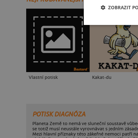
ZOBRAZIT P
Vlastní potisk
Kakat-du
POTISK DIAGNÓZA
Planeta Země to nemá ve sluneční soustavě vůbec
se totiž musí neustále vyrovnávat s jedním zásad
Mezi hlavní příznaky této zákeřné nemoci patří 