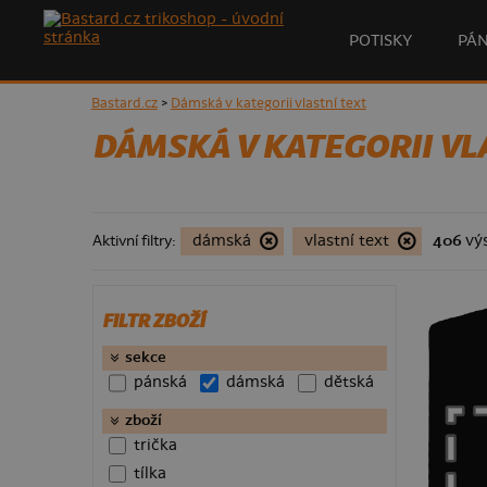
POTISKY
PÁ
Bastard.cz
>
Dámská v kategorii vlastní text
DÁMSKÁ V KATEGORII VL
dámská
vlastní text
406
vý
Aktivní filtry:
FILTR ZBOŽÍ
sekce
pánská
dámská
dětská
123 Kč
zboží
trička
tílka