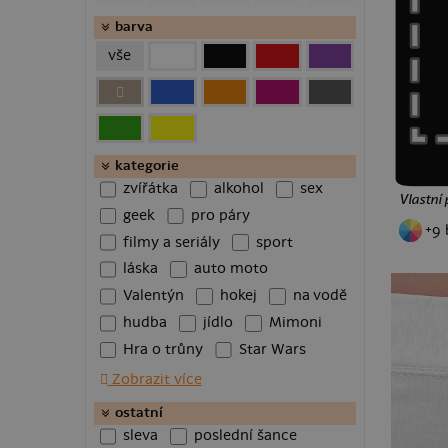
klasické hrnky
barva
velké hrnky
vše
půllitry
pantofle
boxerky
termohrnky
baseballky
kategorie
zvířátka
alkohol
sex
truckerky
Vlastní 
geek
pro páry
makronkové hrnky
+9 
láhve na vodu
filmy a seriály
sport
puzzle
láska
auto moto
Valentýn
hokej
na vodě
hudba
jídlo
Mimoni
Hra o trůny
Star Wars
Batman
chameleon
Zobrazit více
rybářská
superhrdinové
ostatní
Most
fitness
psi
sleva
poslední šance