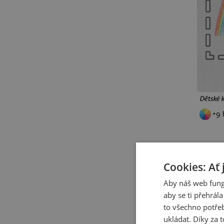
Halloween
vlaky
deskovky
cyklistika
vlastní potisk
podzim
kancelářské
NCTEKK
dárek
Stranger Things
Sandokan
Rocky Balboa
Ironman
Grinch
Dětské k
Harley Quinn a Joker
+9 
Hra na oliheň
Wednesday
Červený trpaslík
Big Lebowski
Pán prstenů
Vetřelec
Cimrman
Cookies: Ať 
dinosauři
jezevčíci
kapři
kapybary
koně
Aby náš web fung
aby se ti přehrál
kuny
lenochodi
lišky
to všechno potřeb
medvědi
opice
ryby
ukládat. Díky za t
slepice
sovy
vlci