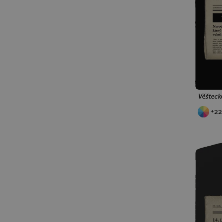
Věštecké
+22