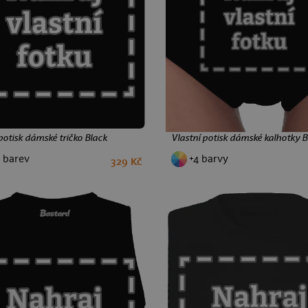
potisk dámské tričko Black
Vlastní potisk dámské kalhotky B
 barev
+4 barvy
329 Kč
XS
S
M
L
XL
XXL
S
M
L
XL
XXL