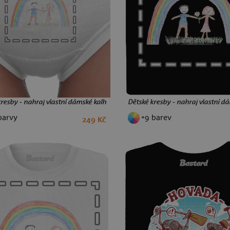
kresby - nahraj vlastní dámské kalhotky White
Dětské kresby - nahraj vlastní d
barvy
+9 barev
249 Kč
S
M
L
XL
XXL
S
M
L