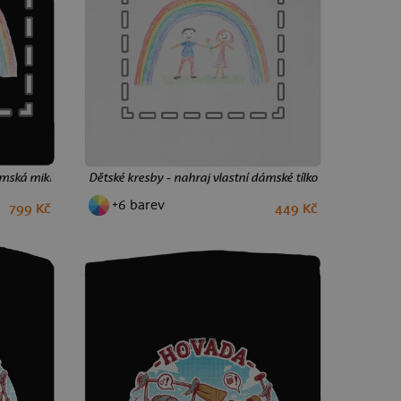
ámská mikina na zip Black
Dětské kresby - nahraj vlastní dámské tílko klasické White
+6 barev
799 Kč
449 Kč
XS
S
M
L
XL
XXL