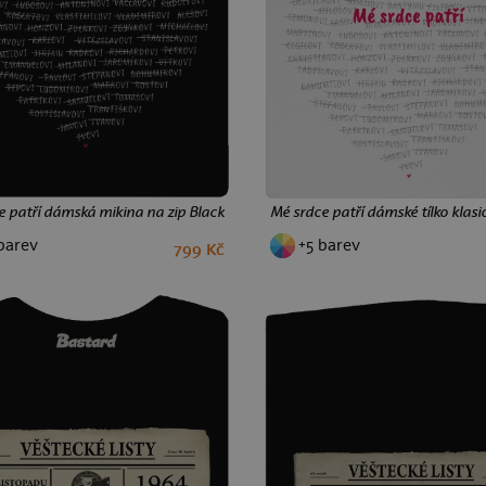
e patří dámská mikina na zip Black
Mé srdce patří dámské tílko klasi
barev
+5 barev
799 Kč
S
M
L
XS
S
M
L
XL
XX