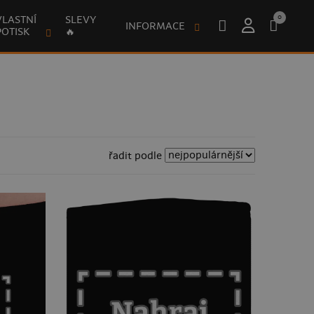
0
VLASTNÍ
SLEVY
INFORMACE
POTISK
🔥
řadit podle