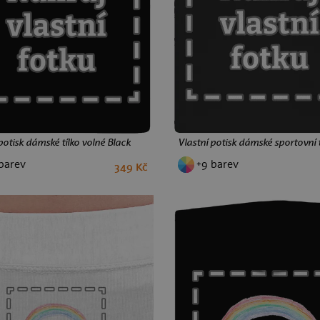
potisk dámské tílko volné Black
Vlastní potisk dámské sportovní 
barev
+9 barev
349 Kč
M
L
XXL