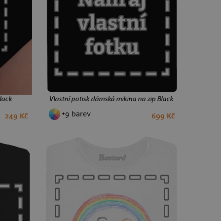
lack
Vlastní potisk dámská mikina na zip Black
+9 barev
249 Kč
699 Kč
S
M
L