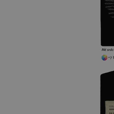
kuchaři
elektrikáři
automechanici
zdravotníci
kamioňáci
plavčíci
řezníci
fotografové
pro tátu
pro maminku
pro babičku
pro dědečka
pro přítele
pro sourozence
pro teenagery
pro rodinu
Mé srdc
čaj
+7 