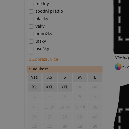
mikiny
spodní prádlo
placky
vaky
ponožky
tašky
osušky
roušky
Vlastní 
Zobrazit více
polštáře
+22
velikost
plecháčky
vše
XS
S
M
L
zástěry
kšiltovky
XL
XXL
3XL
4XL
5XL
batohy
2
4
6
8
10
taštičky
12
35-38
39-42
43-46
35
ledvinky
polokošile
36
37
38
39
40
plavky
41
42
43
44
45