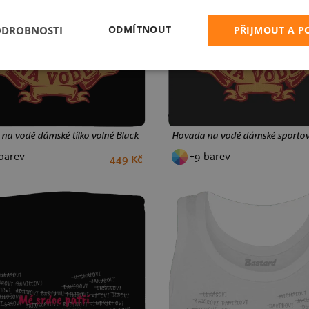
ODMÍTNOUT
ODROBNOSTI
PŘIJMOUT A 
na vodě dámské tílko volné Black
Hovada na vodě dámské sportovn
barev
+9 barev
449 Kč
M
L
XXL