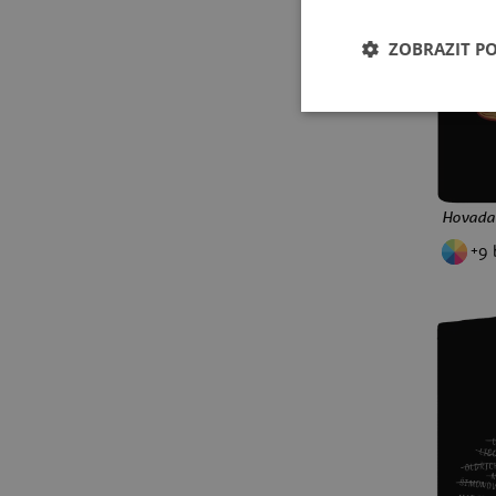
ježci
pro učitele
šipky
ZOBRAZIT P
baseball
basketbal
Minecraft
Pokémon
retro hry
narozeniny 30
narozeniny 40
narozeniny 50
narozeniny 60
Hovada 
narozeniny 70
metal
+9 
rock
punk
drum and bass
kytara
brainrot
memy
Labubu
Jiří Kára
rebel
Starej Bruna
Skibidi
prosecco
nápisy
absolventská
příležitosti
ajťáci
myslivecká