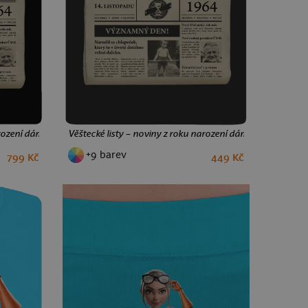
arození dámská mikina na zip Black
Věštecké listy – noviny z roku narození dámské tílko volné
+9 barev
799 Kč
449 Kč
M
L