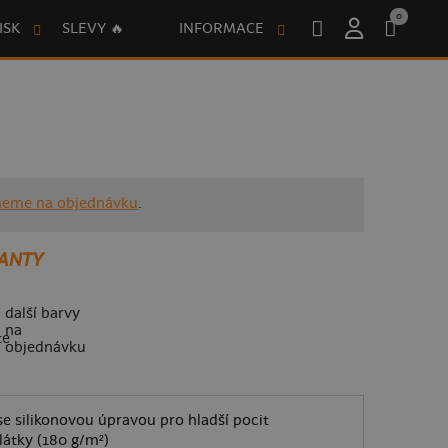
0
ISK
SLEVY 🔥
INFORMACE
neme na objednávku
.
ANTY
další barvy
na
objednávku
e silikonovou úpravou pro hladší pocit
látky (180 g/m²)