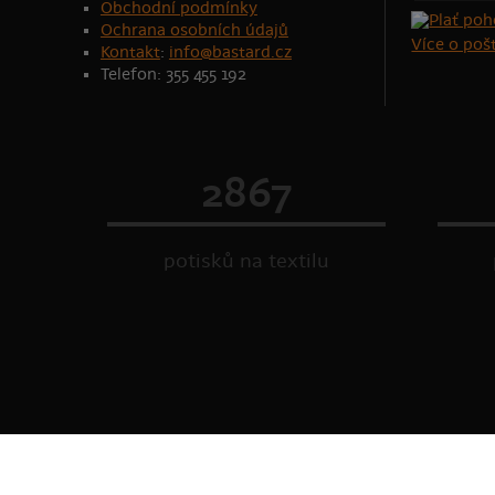
Obchodní podmínky
Ochrana osobních údajů
Více o po
Kontakt
:
info@bastard.cz
Telefon: 355 455 192
2867
potisků na textilu