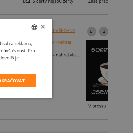
B14: S čerty nejsou žerty
Zase práce?
×
ZOBRAZIT VŠECHNY
bsah a reklama,
CZECH
t návštěvnost. Pro
fotky
SLOVAK
Dětské kresby - nahraj vlastní
ovolíš je
POKRAČOVAT
V pressu