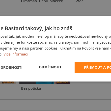
Cimrman: Debil, blbeček
Prdel
je Bastard takový, jak ho znáš
oval tak, jak moderní e-shop má, aby tě neobtěžoval nevhodný o
a videa a jiné funkce ze sociálních sítí a abychom mohli analyzova
Karikatura z vlastní 
ujeme my a naši partneři cookies. Kliknutím na Povolit vše nám d
o!
Více informací
ODMÍTNOUT
ODROBNOSTI
PŘIJMOUT A 
Bez potisku