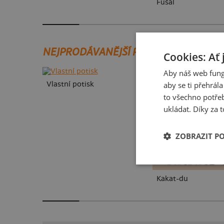
Fušál
NEJPRODÁVANĚJŠÍ POTISKY
Cookies: Ať 
Aby náš web fung
aby se ti přehrál
Vlastní potisk
to všechno potřeb
ukládat. Díky za t
ZOBRAZIT P
Kakat-du