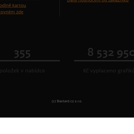
Další hodnocení od zákazníků
štovném zde
355
8 532 95
položek v nabídce
Kč vyplaceno grafi
(c) Bastard.cz s.r.o.