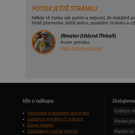
POTISK JEŠTĚ STRÁNKU
Někdy tě četba tak pohltí a nepustí, že dokážeš p
hltáš písmenka. Ještě jednu, poslední stránku a už
filmator (Hlásná Třebaň)
Autor potisku
Další potisky autora
Vše o nákupu
Dotujeme
Výdejní m
Poštovné a způsoby doručení
Garance výměny či vrácení
Platba p
Časté otázky
Zakázkový potisk textilu
Platba na