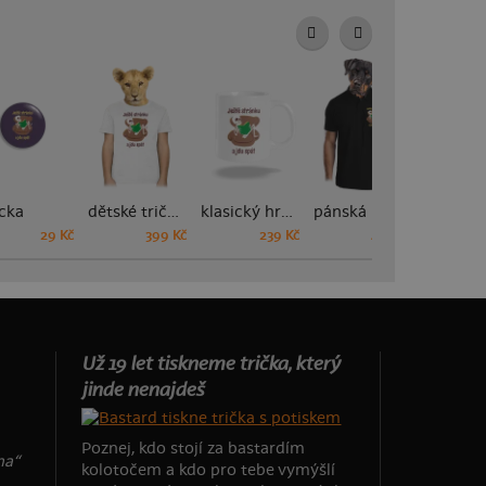
cka
dětské tričko
klasický hrnek
pánská polokošile
29 Kč
399 Kč
239 Kč
449 Kč
Už 19 let tiskneme trička, který
jinde nenajdeš
Poznej, kdo stojí za bastardím
na“
kolotočem a kdo pro tebe vymýšlí