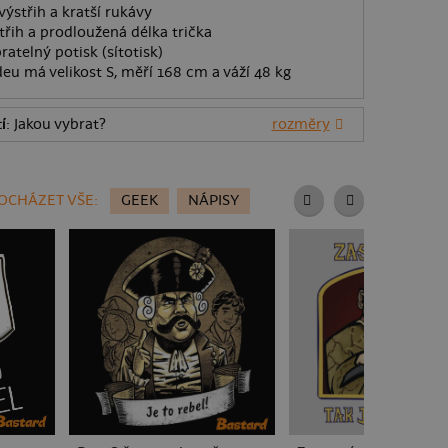
výstřih a kratší rukávy
řih a prodloužená délka trička
ratelný potisk (sítotisk)
eu má velikost S, měří 168 cm a váží 48 kg
í
: Jakou vybrat?
rozměry
OCHÁZET VŠE:
GEEK
NÁPISY