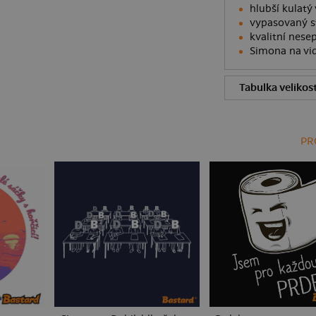
hlubší kulatý 
vypasovaný st
kvalitní nesep
Simona na vid
Tabulka velikost
PR