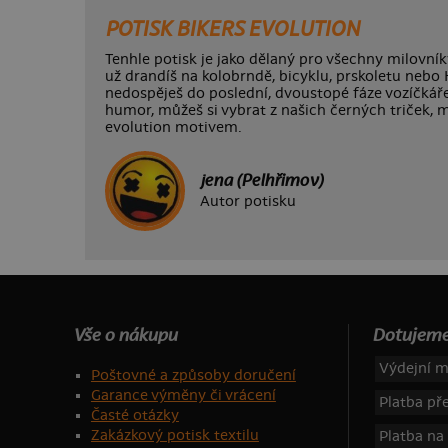
POTISK BIKERS EVOLUTION
Tenhle potisk je jako dělaný pro všechny milovník
už drandíš na kolobrndě, bicyklu, prskoletu nebo Ha
nedospěješ do poslední, dvoustopé fáze vozíčkáře.
humor, můžeš si vybrat z našich černých triček, mik
evolution motivem.
jena (Pelhřimov)
Autor potisku
Vše o nákupu
Dotujeme
Výdejní m
Poštovné a způsoby doručení
Garance výměny či vrácení
Platba p
Časté otázky
Zakázkový potisk textilu
Platba na