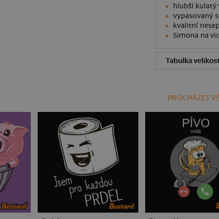
hlubší kulatý 
vypasovaný st
kvalitní nesep
Simona na vid
Tabulka velikost
PROCHÁZET VŠ