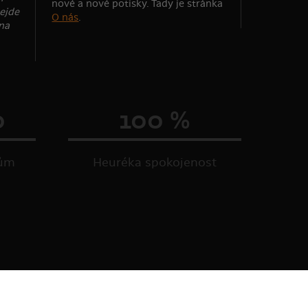
nové a nové potisky. Tady je stránka
ejde
O nás
.
 na
0
100 %
kům
Heuréka spokojenost