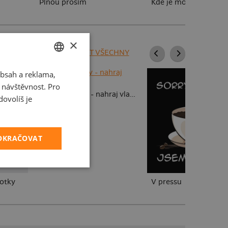
Plnou prosím
Kde je motor?
×
ZOBRAZIT VŠECHNY
bsah a reklama,
CZECH
t návštěvnost. Pro
SLOVAK
Dětské kresby - nahraj vlastní
ovolíš je
POKRAČOVAT
fotky
V pressu