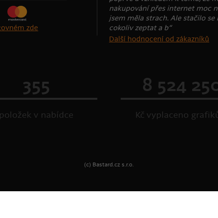
nakupování přes internet moc n
jsem měla strach. Ale stačilo se
cokoliv zeptat a b“
štovném zde
Další hodnocení od zákazníků
355
8 524 25
položek v nabídce
Kč vyplaceno grafi
(c) Bastard.cz s.r.o.