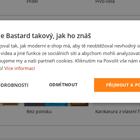
Prdel
Pivo volá
je Bastard takový, jak ho znáš
oval tak, jak moderní e-shop má, aby tě neobtěžoval nevhodný o
a videa a jiné funkce ze sociálních sítí a abychom mohli analyzova
ujeme my a naši partneři cookies. Kliknutím na Povolit vše nám d
o!
Více informací
ODMÍTNOUT
ODROBNOSTI
PŘIJMOUT A 
Bez potisku
Karikatura z vlastní 