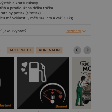
výstřih a kratší rukávy
řih a prodloužená délka trička
ratelný potisk (sítotisk)
eu má velikost S, měří 168 cm a váží 48 kg
í
: Jakou vybrat?
rozměry
E:
AUTO MOTO
ADRENALIN