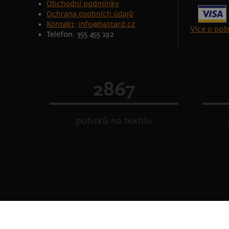
Obchodní podmínky
Ochrana osobních údajů
Kontakt
:
info@bastard.cz
Více o po
Telefon: 355 455 192
2867
potisků na textilu