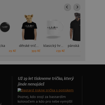
cka
dětské tričko
klasický hrnek
pánská polokošile
29 Kč
399 Kč
239 Kč
449 Kč
Už 19 let tiskneme trička, který
jinde nenajdeš
Poznej, kdo stojí za bastardím
kolotočem a kdo pro tebe vymýšlí
i