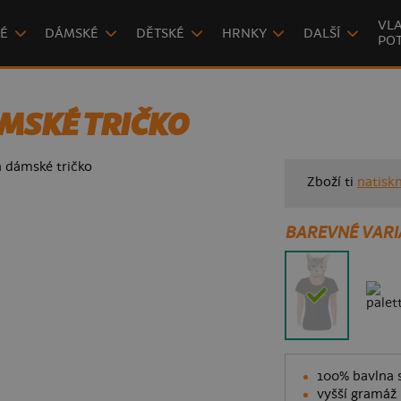
VLA
É
DÁMSKÉ
DĚTSKÉ
HRNKY
DALŠÍ
POT
MSKÉ TRIČKO
Zboží ti
natisk
BAREVNÉ VARI
100% bavlna s
vyšší gramáž 