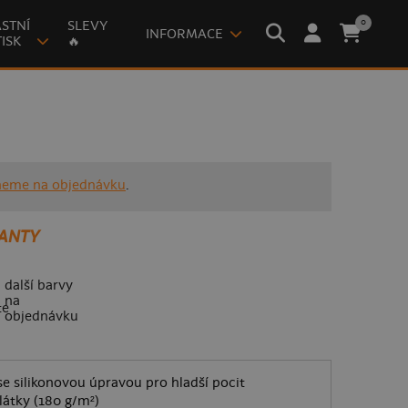
0
STNÍ
SLEVY
INFORMACE
ISK
🔥
neme na objednávku
.
ANTY
další barvy
na
objednávku
e silikonovou úpravou pro hladší pocit
látky (180 g/m²)