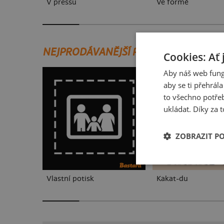
V pressu
Ve formě
NEJPRODÁVANĚJŠÍ POTISKY
Cookies: Ať 
Aby náš web fung
aby se ti přehrál
to všechno potřeb
ukládat. Díky za t
ZOBRAZIT P
Vlastní potisk
Kakat-du