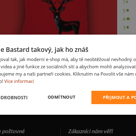
7
5
4
3
2
1
je Bastard takový, jak ho znáš
oval tak, jak moderní e-shop má, aby tě neobtěžoval nevhodný o
a videa a jiné funkce ze sociálních sítí a abychom mohli analyzova
ujeme my a naši partneři cookies. Kliknutím na Povolit vše nám d
o!
Více informací
ODMÍTNOUT
ODROBNOSTI
PŘIJMOUT A 
 poštovné
Zákazníci nám věří