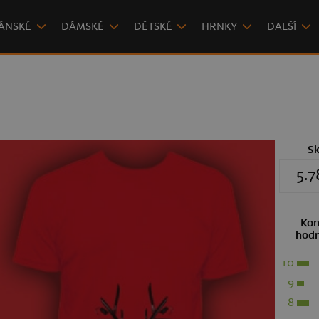
ÁNSKÉ
DÁMSKÉ
DĚTSKÉ
HRNKY
DALŠÍ
S
5.7
Kon
hodn
10
9
8