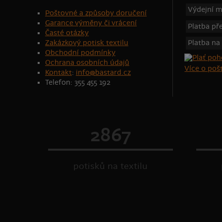
Výdejní m
Poštovné a způsoby doručení
Garance výměny či vrácení
Platba p
Časté otázky
Zakázkový potisk textilu
Platba na
Obchodní podmínky
Ochrana osobních údajů
Více o po
Kontakt
:
info@bastard.cz
Telefon: 355 455 192
2867
potisků na textilu