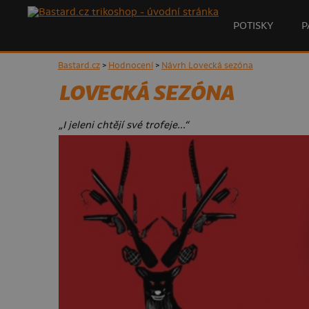
POTISKY
P
Bastard.cz
>
Hodnocení
>
Návrh Lovecká sezóna
LOVECKÁ SEZÓNA
„I jeleni chtějí své trofeje...“