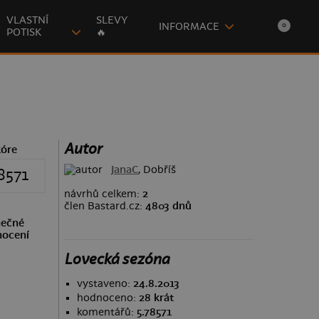
VLASTNÍ
SLEVY
INFORMACE
0
POTISK
🔥
Autor
kóre
JanaC
, Dobříš
8571
návrhů celkem:
2
člen Bastard.cz:
4803 dnů
ečné
ocení
Lovecká sezóna
vystaveno:
24.8.2013
hodnoceno:
28 krát
komentářů:
5.78571