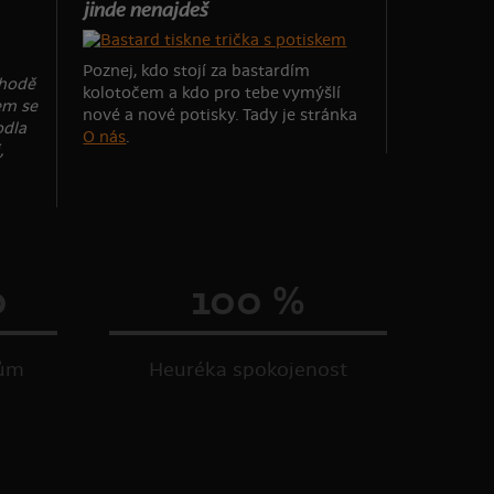
jinde nenajdeš
Poznej, kdo stojí za bastardím
chodě
kolotočem a kdo pro tebe vymýšlí
em se
nové a nové potisky. Tady je stránka
odla
O nás
.
,
0
100 %
kům
Heuréka spokojenost