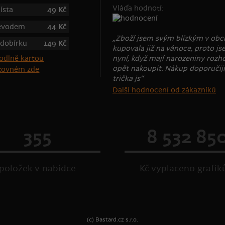
Vláďa hodnotí:
ísta
49 Kč
řevodem
44 Kč
„Zboží jsem svým blízkým v ob
 dobírku
149 Kč
kupovala již na vánoce, proto js
nyní, když mají narozeniny rozh
opět nakoupit. Nákup doporučiji
štovném zde
trička js“
Další hodnocení od zákazníků
355
8 532 85
položek v nabídce
Kč vyplaceno grafi
(c) Bastard.cz s.r.o.