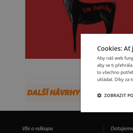
Cookies: Ať 
Aby náš web fung
aby se ti přehrál
to všechno potřeb
ukládat. Díky za t
DALŠÍ NÁVRHY OD JANAC
ZOBRAZIT P
Vše o nákupu
Dotujeme