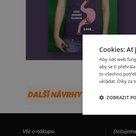
Cookies: Ať 
Aby náš web fung
aby se ti přehrál
to všechno potřeb
ukládat. Díky za t
DALŠÍ NÁVRHY OD ALEMON
ZOBRAZIT P
Vše o nákupu
Dotujeme