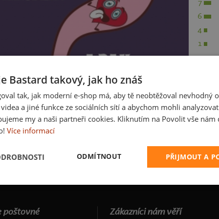
7
6
4
1
je Bastard takový, jak ho znáš
oval tak, jak moderní e-shop má, aby tě neobtěžoval nevhodný o
a videa a jiné funkce ze sociálních sítí a abychom mohli analyzova
ujeme my a naši partneři cookies. Kliknutím na Povolit vše nám d
o!
Více informací
ODMÍTNOUT
ODROBNOSTI
PŘIJMOUT A 
 poštovné
Zákazníci nám věří