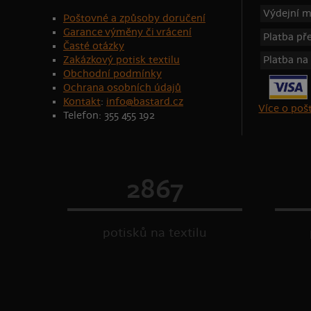
Výdejní m
Poštovné a způsoby doručení
Garance výměny či vrácení
Platba p
Časté otázky
Zakázkový potisk textilu
Platba na
Obchodní podmínky
Ochrana osobních údajů
Kontakt
:
info@bastard.cz
Více o po
Telefon: 355 455 192
2867
potisků na textilu