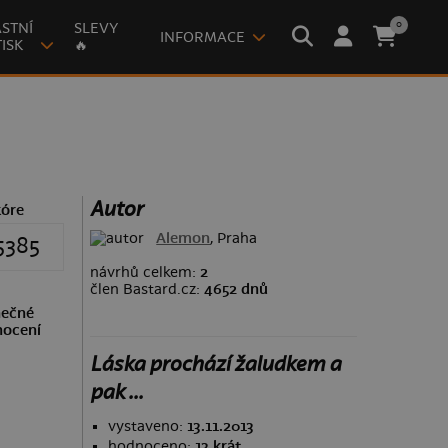
0
STNÍ
SLEVY
INFORMACE
ISK
🔥
Autor
kóre
Alemon
, Praha
5385
návrhů celkem:
2
člen Bastard.cz:
4652 dnů
ečné
ocení
Láska prochází žaludkem a
pak ...
vystaveno:
13.11.2013
hodnoceno:
13 krát