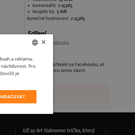
komentářů:
7.15385
koupilo by:
3 lidí
konečné hodnocení:
7.15385
Sdílení
×
Sdílet na Facebooku
bsah a reklama,
CZECH
Požádej své přátelé na Facebooku, ať
t návštěvnost. Pro
SLOVAK
taky hlasují pro tento návrh
ovolíš je
POKRAČOVAT
Už 19 let tiskneme trička, který