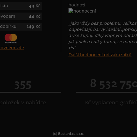
hodnotí:
ísta
49 Kč
řevodem
44 Kč
„jako vždy bez problému, velikos
 dobírku
149 Kč
odpovídají, barvy ideální ,potisk
a vše kupuji díky vtipným obrá
jak jinak a i díky tomu, že materi
tis“
štovném zde
Další hodnocení od zákazníků
355
8 532 75
položek v nabídce
Kč vyplaceno grafi
(c) Bastard.cz s.r.o.