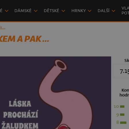
VLA
É
DÁMSKÉ
DĚTSKÉ
HRNKY
DALŠÍ
POT
 ...
M A PAK ...
S
7.1
Kon
hodn
10
9
8