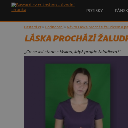
POTISKY
PÁNSK
Bastard.cz
>
Hodnocení
>
Návrh Láska prochází žaludkem a pak
LÁSKA PROCHÁZÍ ŽALUDKE
„Co se asi stane s láskou, když projde žaludkem?“