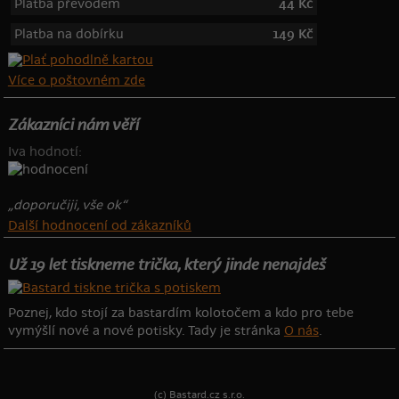
Platba převodem
44 Kč
Platba na dobírku
149 Kč
Více o poštovném zde
Zákazníci nám věří
Iva hodnotí:
„doporučiji, vše ok“
Další hodnocení od zákazníků
Už 19 let tiskneme trička, který jinde nenajdeš
Poznej, kdo stojí za bastardím kolotočem a kdo pro tebe
vymýšlí nové a nové potisky. Tady je stránka
O nás
.
(c) Bastard.cz s.r.o.