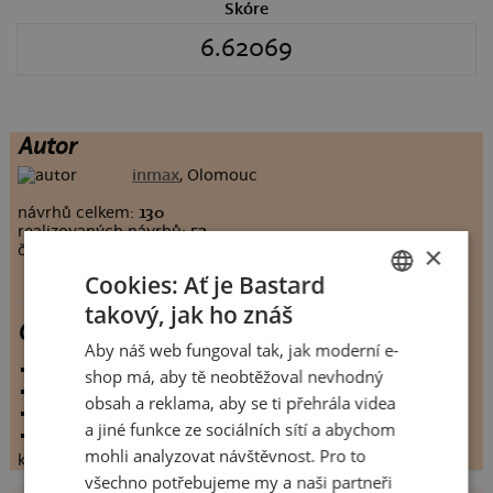
Skóre
6.62069
Autor
inmax
, Olomouc
návrhů celkem:
130
realizovaných návrhů:
52
×
člen Bastard.cz:
6218 dnů
Cookies: Ať je Bastard
takový, jak ho znáš
CZECH
Chucky
Aby náš web fungoval tak, jak moderní e-
SLOVAK
vystaveno:
20.9.2013
shop má, aby tě neobtěžoval nevhodný
hodnoceno:
29 krát
obsah a reklama, aby se ti přehrála videa
komentářů:
6.62069
a jiné funkce ze sociálních sítí a abychom
koupilo by:
6 lidí
mohli analyzovat návštěvnost. Pro to
konečné hodnocení:
6.62069
všechno potřebujeme my a naši partneři