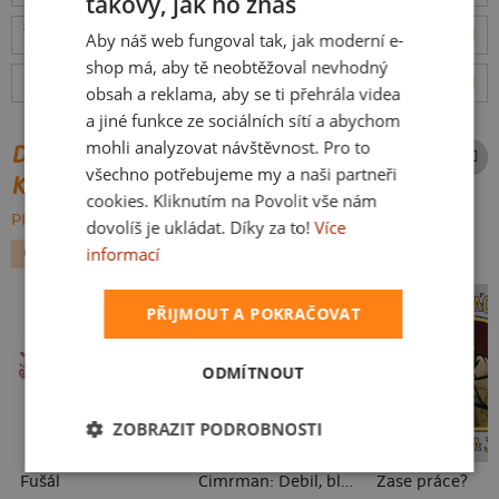
takový, jak ho znáš
CZECH
Tabulka velikostí
: Jakou vybrat?
rozměry
Aby náš web fungoval tak, jak moderní e-
SLOVAK
shop má, aby tě neobtěžoval nevhodný
Hodnocení:
4.93
(
3023
recenzí)
více
obsah a reklama, aby se ti přehrála videa
a jiné funkce ze sociálních sítí a abychom
mohli analyzovat návštěvnost. Pro to
DALŠÍ POTISKY ZE STEJNÉ
všechno potřebujeme my a naši partneři
KATEGORIE
cookies. Kliknutím na Povolit vše nám
PROCHÁZET VŠE:
dovolíš je ukládat. Díky za to!
Více
informací
GEEK
GAMING
PŘIJMOUT A POKRAČOVAT
ODMÍTNOUT
ZOBRAZIT PODROBNOSTI
Fušál
Cimrman: Debil, blbeček
Zase práce?