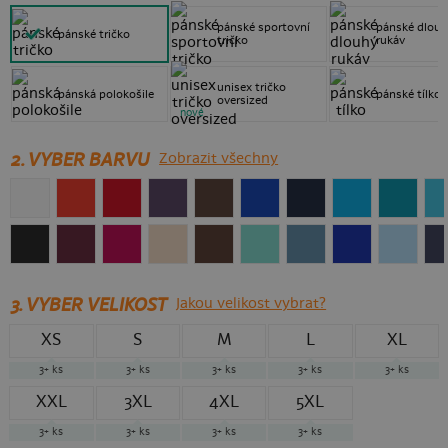
pánské sportovní
pánské dlouh
pánské tričko
tričko
rukáv
unisex tričko
pánská polokošile
pánské tílko
oversized
nové
2. VYBER BARVU
Zobrazit všechny
3.
VYBER VELIKOST
Jakou velikost vybrat?
XS
S
M
L
XL
3+
ks
3+
ks
3+
ks
3+
ks
3+
ks
XXL
3XL
4XL
5XL
3+
ks
3+
ks
3+
ks
3+
ks